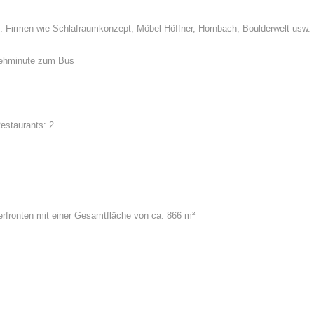
n: Firmen wie Schlafraumkonzept, Möbel Höffner, Hornbach, Boulderwelt usw.
Gehminute zum Bus
Restaurants: 2
erfronten mit einer Gesamtfläche von ca. 866 m²