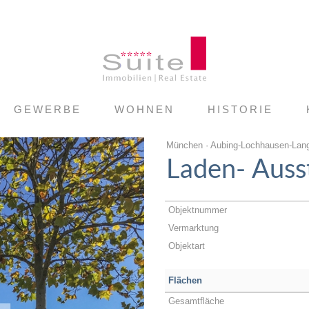
GEWERBE
WOHNEN
HISTORIE
München · Aubing-Lochhausen-Lan
Laden- Auss
Objektnummer
Vermarktung
Objektart
Flächen
Gesamtfläche