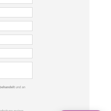
 behandelt
und an
rbeitung meiner