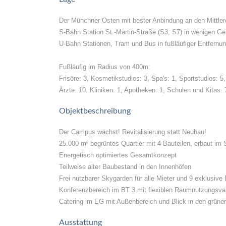
Der Münchner Osten mit bester Anbindung an den Mittler
S-Bahn Station St.-Martin-Straße (S3, S7) in wenigen G
U-Bahn Stationen, Tram und Bus in fußläufiger Entfernu
Fußläufig im Radius von 400m:
Frisöre: 3, Kosmetikstudios: 3, Spa's: 1, Sportstudios: 5
Ärzte: 10. Kliniken: 1, Apotheken: 1, Schulen und Kitas: 
Objektbeschreibung
Der Campus wächst! Revitalisierung statt Neubau!
25.000 m² begrüntes Quartier mit 4 Bauteilen, erbaut im
Energetisch optimiertes Gesamtkonzept
Teilweise alter Baubestand in den Innenhöfen
Frei nutzbarer Skygarden für alle Mieter und 9 exklusive 
Konferenzbereich im BT 3 mit flexiblen Raumnutzungsvari
Catering im EG mit Außenbereich und Blick in den grüne
Ausstattung