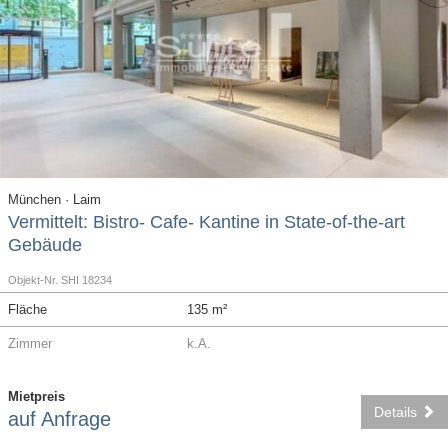
München · Laim
Vermittelt: Bistro- Cafe- Kantine in State-of-the-art
Gebäude
Objekt-Nr. SHI 18234
Fläche
135 m²
Zimmer
k.A.
Mietpreis
Details
auf Anfrage