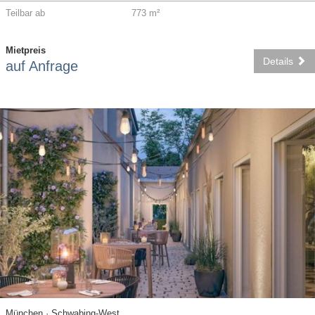
Teilbar ab
773 m²
Mietpreis
Details
auf Anfrage
München · Schwabing-West